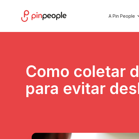
A Pin People
Como coletar d
para evitar de