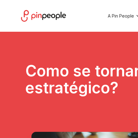
A Pin People
Como se torna
estratégico?