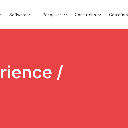
Software
Pesquisas
Consultoria
Conteúdo
rience /