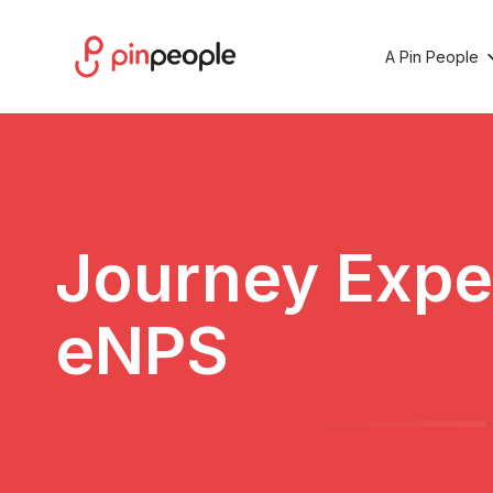
A Pin People
Journey Expe
eNPS